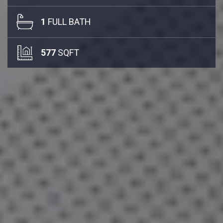
1
FULL BATH
577
SQFT